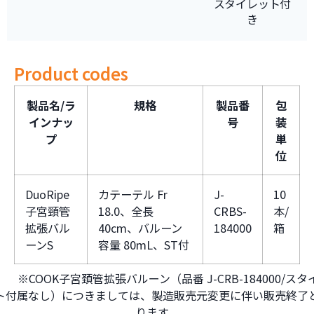
スタイレット付
き
Product codes
製品名/ラ
規格
製品番
包
インナッ
号
装
プ
単
位
DuoRipe
カテーテル Fr
J-
10
子宮頸管
18.0、全長
CRBS-
本/
拡張バル
40cm、バルーン
184000
箱
ーンS
容量 80mL、ST付
COOK子宮頚管拡張バルーン（品番 J-CRB-184000/スタ
ト付属なし）につきましては、製造販売元変更に伴い販売終了
ります。