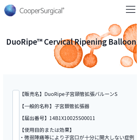
DuoRipe™ Cervical Ripening Balloon
【販売名】DuoRipe子宮頸管拡張バルーンS
【一般的名称】子宮頚管拡張器
【届出番号】14B1X10025S00011
【使用目的または効果】
・微弱陣痛等により子宮口が十分に開大しない症例