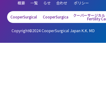
概要
一覧
らせ
合わせ
ポリシー
クーパーサージカル
CooperSurgical Corporate Site
CooperSurgical Fertility Care
Fertility Ca
Copyright©2024 CooperSurgical Japan K.K. MD