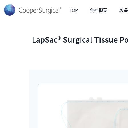
TOP
会社概要
製
LapSac® Surgical Tissue P