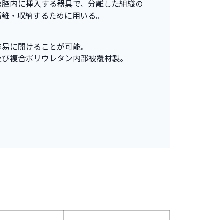
腹腔内に挿入する器具で、分離した組織の
隔離・収納するために用いる。
容易に開けることが可能。
及び複合ポリウレタン内部被覆材製。
。