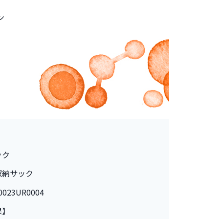
ン
ック
収納サック
023UR0004
果】