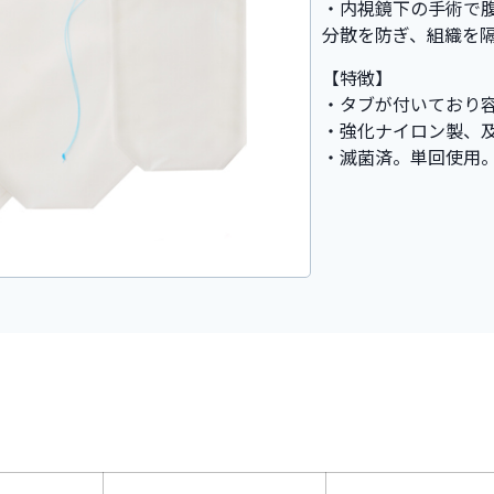
・内視鏡下の手術で
分散を防ぎ、組織を
【特徴】
・タブが付いており
・強化ナイロン製、
・滅菌済。単回使用